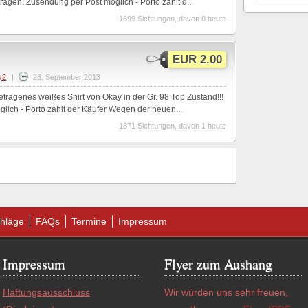
ragen. Zusendung per Post möglich - Porto zahlt d...
1699 Sichtungen, davon 0 heute
EUR 2.00
y2
|
28. September 2013
etragenes weißes Shirt von Okay in der Gr. 98 Top Zustand!!!
lich - Porto zahlt der Käufer Wegen der neuen...
1871 Sichtungen, davon 1 heute
hläge
FAQs
Termine
Impressum
Impressum
Flyer zum Aushang
Haftungsausschluss
Wir würden uns sehr freuen,