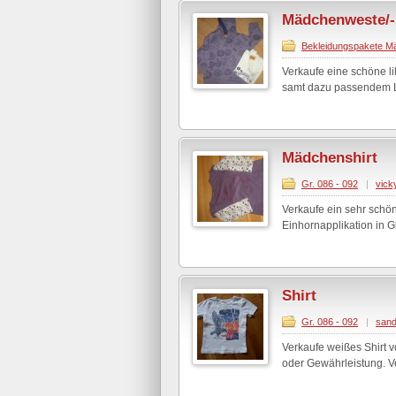
Mädchenweste/- 
Bekleidungspakete M
Verkaufe eine schöne li
samt dazu passendem La
Mädchenshirt
Gr. 086 - 092
|
vick
Verkaufe ein sehr schön
Einhornapplikation in G
Shirt
Gr. 086 - 092
|
sand
Verkaufe weißes Shirt v
oder Gewährleistung. V