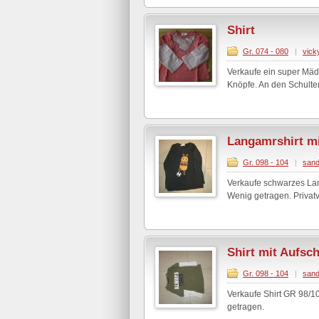
Shirt
Gr. 074 - 080
|
vick
Verkaufe ein super Mädc
Knöpfe. An den Schulter
Langamrshirt m
Gr. 098 - 104
|
sand
Verkaufe schwarzes Lan
Wenig getragen. Privatv
Shirt mit Aufsch
Gr. 098 - 104
|
sand
Verkaufe Shirt GR 98/104
getragen.