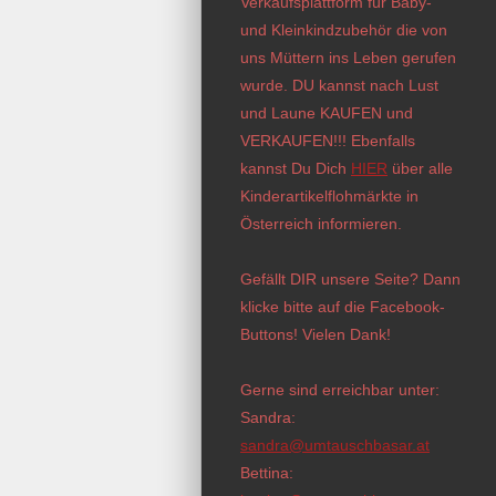
Verkaufsplattform für Baby-
und Kleinkindzubehör die von
uns Müttern ins Leben gerufen
wurde. DU kannst nach Lust
und Laune KAUFEN und
VERKAUFEN!!! Ebenfalls
kannst Du Dich
HIER
über alle
Kinderartikelflohmärkte in
Österreich informieren.
Gefällt DIR unsere Seite? Dann
klicke bitte auf die Facebook-
Buttons! Vielen Dank!
Gerne sind erreichbar unter:
Sandra:
sandra@umtauschbasar.at
Bettina: