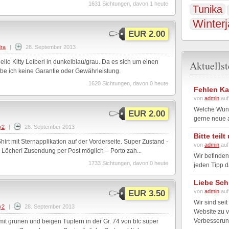
1631 Sichtungen, davon 1 heute
Tunika
Winter
EUR 2.00
ra
|
28. September 2013
llo Kitty Leiberl in dunkelblau/grau. Da es sich um einen
Aktuells
ebe ich keine Garantie oder Gewährleistung.
1620 Sichtungen, davon 0 heute
Fehlen Ka
von
admin
auf
Welche Wunsc
EUR 2.00
gerne neue a
y2
|
28. September 2013
Bitte teil
hirt mit Sternapplikation auf der Vorderseite. Super Zustand -
von
admin
auf
Löcher! Zusendung per Post möglich – Porto zah...
Wir befinden
1733 Sichtungen, davon 0 heute
jeden Tipp d
Liebe Sch
von
admin
auf
EUR 3.50
Wir sind seit
y2
|
28. September 2013
Website zu v
Verbesserung
 mit grünen und beigen Tupfern in der Gr. 74 von bfc super