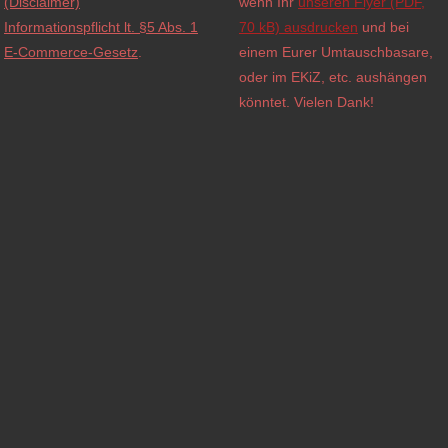
(Disclaimer)
wenn Ihr
unseren Flyer (PDF,
Informationspflicht lt. §5 Abs. 1
70 kB) ausdrucken
und bei
E-Commerce-Gesetz
.
einem Eurer Umtauschbasare,
oder im EKiZ, etc. aushängen
könntet. Vielen Dank!