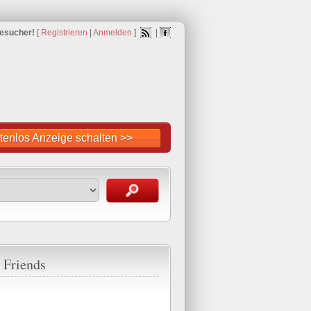
esucher!
[
Registrieren
|
Anmelden
]
|
tenlos Anzeige schalten >>
 Friends