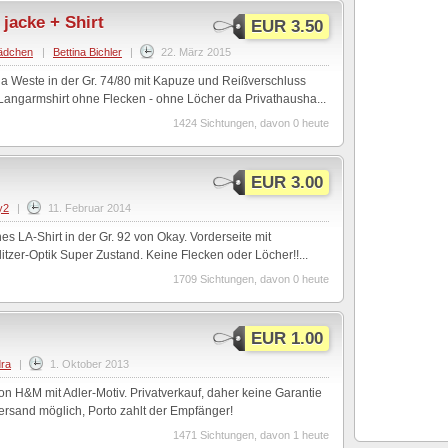
jacke + Shirt
EUR 3.50
ädchen
|
Bettina Bichler
|
22. März 2015
la Weste in der Gr. 74/80 mit Kapuze und Reißverschluss
ngarmshirt ohne Flecken - ohne Löcher da Privathausha...
1424 Sichtungen, davon 0 heute
EUR 3.00
y2
|
11. Februar 2014
es LA-Shirt in der Gr. 92 von Okay. Vorderseite mit
litzer-Optik Super Zustand. Keine Flecken oder Löcher!!...
1709 Sichtungen, davon 0 heute
EUR 1.00
ra
|
1. Oktober 2013
on H&M mit Adler-Motiv. Privatverkauf, daher keine Garantie
ersand möglich, Porto zahlt der Empfänger!
1471 Sichtungen, davon 1 heute