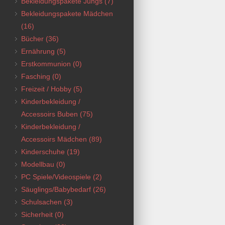
Bekleidungspakete Jungs
(7)
Bekleidungspakete Mädchen
(16)
Bücher
(36)
Ernährung
(5)
Erstkommunion
(0)
Fasching
(0)
Freizeit / Hobby
(5)
Kinderbekleidung /
Accessoirs Buben
(75)
Kinderbekleidung /
Accessoirs Mädchen
(89)
Kinderschuhe
(19)
Modellbau
(0)
PC Spiele/Videospiele
(2)
Säuglings/Babybedarf
(26)
Schulsachen
(3)
Sicherheit
(0)