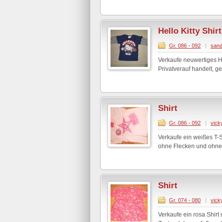
Hello Kitty Shirt
Gr. 086 - 092
|
sand
Verkaufe neuwertiges He
Privatverauf handelt, g
Shirt
Gr. 086 - 092
|
vick
Verkaufe ein weißes T-S
ohne Flecken und ohne 
Shirt
Gr. 074 - 080
|
vick
Verkaufe ein rosa Shirt