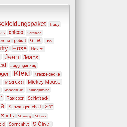
ekleidungspaket
Body
chicco
C&A
Cordhose
orene
geburt
Gr. 86
H&M
itty
Hose
Hosen
e
Jean
Jeans
eid
Jogginganzug
Kleid
agen
Krabbeldecke
e
Mickey Mouse
Maxi Cosi
Mädchenkleid
Pferdapplikation
r
Ratgeber
Schlafsack
he
Set
Schwangerschaft
Shirts
Skianzug
Skihose
S Òliver
eid
Sonnenhut