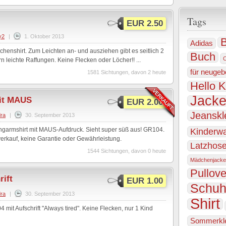
Tags
EUR 2.50
y2
|
1. Oktober 2013
B
Adidas
henshirt. Zum Leichten an- und ausziehen gibt es seitlich 2
Buch
n leichte Raffungen. Keine Flecken oder Löcher!! ...
für neugeb
1581 Sichtungen, davon 2 heute
Hello K
Jack
it MAUS
EUR 2.00
Jeanskl
ra
|
30. September 2013
garmshirt mit MAUS-Aufdruck. Sieht super süß aus! GR104.
Kinderw
erkauf, keine Garantie oder Gewährleistung.
Latzhos
1544 Sichtungen, davon 0 heute
Mädchenjacke
Pullove
rift
EUR 1.00
Schu
ra
|
30. September 2013
Shirt
 mit Aufschrift "Always tired". Keine Flecken, nur 1 Kind
Sommerkl