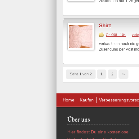
Zustand da nur 1-2x get
Shirt
Gr. 098 - 104
|
vick
verkaufe ein noch nie g
Zusendung per Post mög
Seite 1 von 2
1
2
››
Home
Kaufen
Verbesserungsvorsc
Über uns
Hier findest Du eine kostenlose