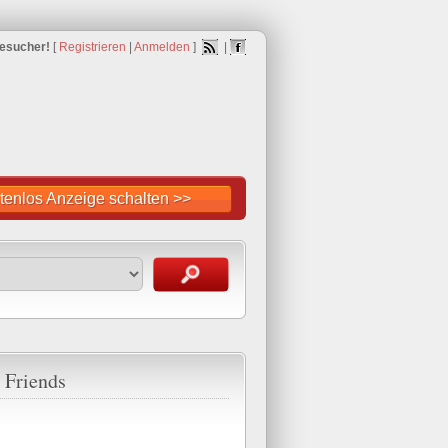
esucher!
[
Registrieren
|
Anmelden
]
|
tenlos Anzeige schalten >>
 Friends