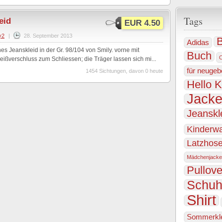
Tags
eid
EUR 4.50
y2
|
28. September 2013
B
Adidas
es Jeanskleid in der Gr. 98/104 von Smily. vorne mit
Buch
Reißverschluss zum Schliessen; die Träger lassen sich mi...
für neugeb
1454 Sichtungen, davon 0 heute
Hello K
Jack
Jeanskl
Kinderw
Latzhos
Mädchenjacke
Pullove
Schu
Shirt
Sommerkl