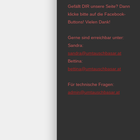
Gefällt DIR unsere Seite? Dann
klicke bitte auf die Facebook-
Buttons! Vielen Dank!
Gerne sind erreichbar unter:
Sandra:
sandra@umtauschbasar.at
Bettina:
bettina@umtauschbasar.at
Für technische Fragen:
admin@umtauschbasar.at