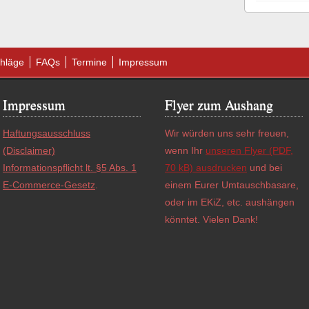
hläge
FAQs
Termine
Impressum
Impressum
Flyer zum Aushang
Haftungsausschluss
Wir würden uns sehr freuen,
(Disclaimer)
wenn Ihr
unseren Flyer (PDF,
Informationspflicht lt. §5 Abs. 1
70 kB) ausdrucken
und bei
E-Commerce-Gesetz
.
einem Eurer Umtauschbasare,
oder im EKiZ, etc. aushängen
könntet. Vielen Dank!