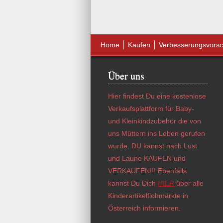
Home
Kaufen
Verbesserungsvorsc
Über uns
Hier findest Du eine kostenlose
Verkaufsplattform für Baby-
und Kleinkindzubehör die von
uns Müttern ins Leben gerufen
wurde. DU kannst nach Lust
und Laune KAUFEN und
VERKAUFEN!!! Ebenfalls
kannst Du Dich
HIER
über alle
Kinderartikelflohmärkte in
Österreich informieren.