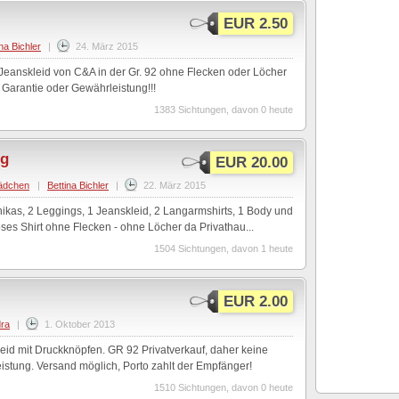
EUR 2.50
na Bichler
|
24. März 2015
Jeanskleid von C&A in der Gr. 92 ohne Flecken oder Löcher
 Garantie oder Gewährleistung!!!
1383 Sichtungen, davon 0 heute
ng
EUR 20.00
ädchen
|
Bettina Bichler
|
22. März 2015
ikas, 2 Leggings, 1 Jeanskleid, 2 Langarmshirts, 1 Body und
es Shirt ohne Flecken - ohne Löcher da Privathau...
1504 Sichtungen, davon 1 heute
EUR 2.00
ra
|
1. Oktober 2013
eid mit Druckknöpfen. GR 92 Privatverkauf, daher keine
istung. Versand möglich, Porto zahlt der Empfänger!
1510 Sichtungen, davon 0 heute