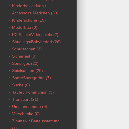
Kinderbekleidung /
Accessoirs Mädchen
(89)
Kinderschuhe
(19)
Modellbau
(0)
PC Spiele/Videospiele
(2)
Säuglings/Babybedarf
(26)
Schulsachen
(3)
Sicherheit
(0)
Sonstiges
(22)
Spielsachen
(20)
Sport/Sportgeräte
(7)
Suche
(0)
Taufe / Kommunion
(3)
Transport
(21)
Umstandsmode
(9)
Verschenke
(0)
Zimmer- / Bettausstattung
(15)