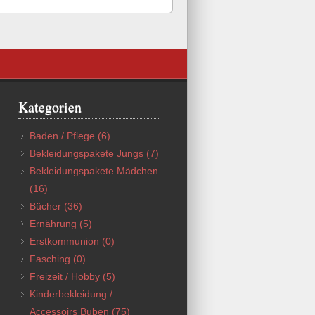
Kategorien
Baden / Pflege
(6)
Bekleidungspakete Jungs
(7)
Bekleidungspakete Mädchen
(16)
Bücher
(36)
Ernährung
(5)
Erstkommunion
(0)
Fasching
(0)
Freizeit / Hobby
(5)
Kinderbekleidung /
Accessoirs Buben
(75)