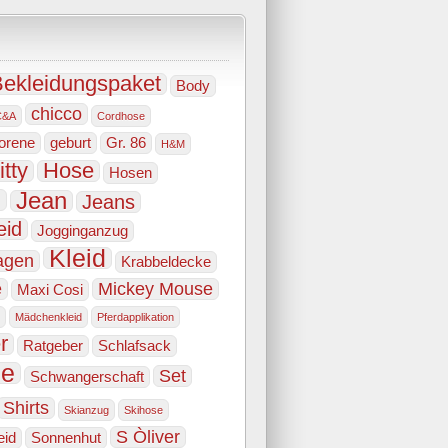
ekleidungspaket
Body
chicco
C&A
Cordhose
orene
geburt
Gr. 86
H&M
itty
Hose
Hosen
e
Jean
Jeans
eid
Jogginganzug
Kleid
agen
Krabbeldecke
e
Mickey Mouse
Maxi Cosi
Mädchenkleid
Pferdapplikation
r
Ratgeber
Schlafsack
he
Set
Schwangerschaft
Shirts
Skianzug
Skihose
S Òliver
eid
Sonnenhut