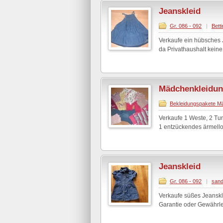
Jeanskleid
Gr. 086 - 092
|
Betti
Verkaufe ein hübsches 
da Privathaushalt keine
Mädchenkleidu
Bekleidungspakete M
Verkaufe 1 Weste, 2 Tun
1 entzückendes ärmellos
Jeanskleid
Gr. 086 - 092
|
sand
Verkaufe süßes Jeanskl
Garantie oder Gewährle