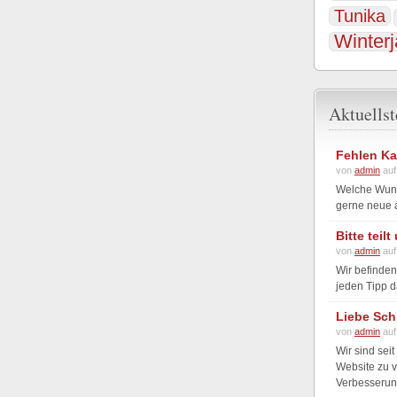
Tunika
Winter
Aktuells
Fehlen Ka
von
admin
auf
Welche Wunsc
gerne neue a
Bitte teil
von
admin
auf
Wir befinden
jeden Tipp d
Liebe Sch
von
admin
auf
Wir sind seit
Website zu v
Verbesserung