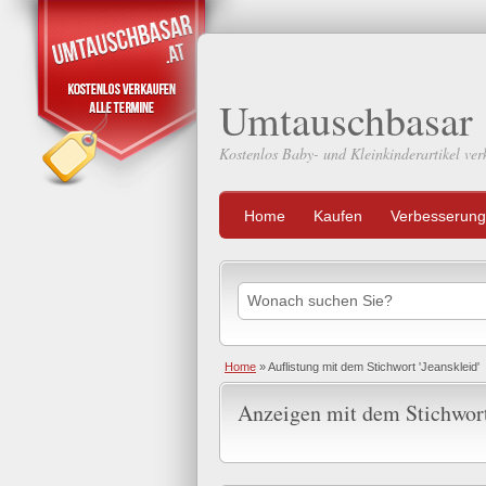
Umtauschbasar
Kostenlos Baby- und Kleinkinderartikel ver
Home
Kaufen
Verbesserung
Home
»
Auflistung mit dem Stichwort 'Jeanskleid'
Anzeigen mit dem Stichwort 