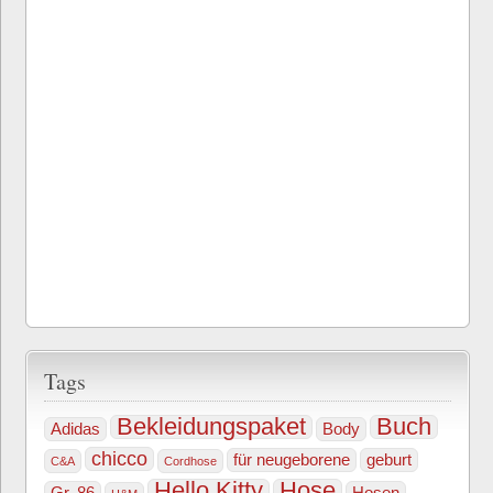
Tags
Bekleidungspaket
Buch
Adidas
Body
chicco
für neugeborene
geburt
C&A
Cordhose
Hello Kitty
Hose
Gr. 86
Hosen