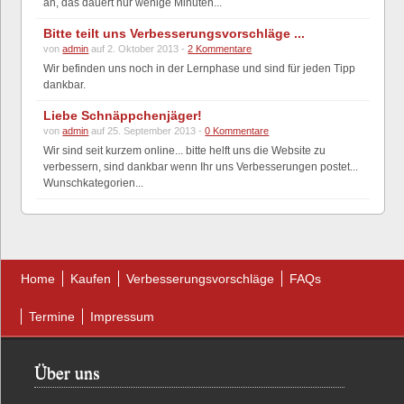
an, das dauert nur wenige Minuten...
Bitte teilt uns Verbesserungsvorschläge ...
von
admin
auf 2. Oktober 2013 -
2 Kommentare
Wir befinden uns noch in der Lernphase und sind für jeden Tipp
dankbar.
Liebe Schnäppchenjäger!
von
admin
auf 25. September 2013 -
0 Kommentare
Wir sind seit kurzem online... bitte helft uns die Website zu
verbessern, sind dankbar wenn Ihr uns Verbesserungen postet...
Wunschkategorien...
Home
Kaufen
Verbesserungsvorschläge
FAQs
Termine
Impressum
Über uns