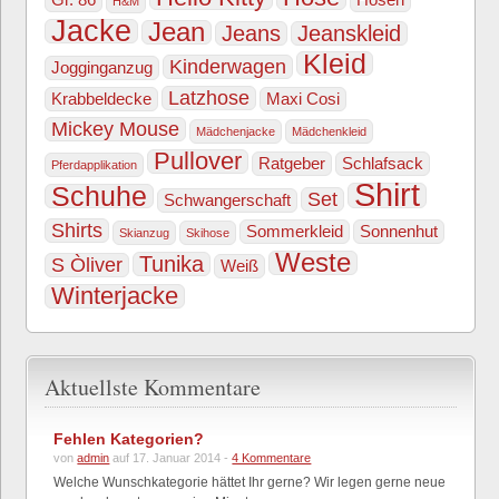
H&M
Jacke
Jean
Jeans
Jeanskleid
Kleid
Kinderwagen
Jogginganzug
Latzhose
Krabbeldecke
Maxi Cosi
Mickey Mouse
Mädchenjacke
Mädchenkleid
Pullover
Ratgeber
Schlafsack
Pferdapplikation
Shirt
Schuhe
Set
Schwangerschaft
Shirts
Sommerkleid
Sonnenhut
Skianzug
Skihose
Weste
Tunika
S Òliver
Weiß
Winterjacke
Aktuellste Kommentare
Fehlen Kategorien?
von
admin
auf 17. Januar 2014 -
4 Kommentare
Welche Wunschkategorie hättet Ihr gerne? Wir legen gerne neue