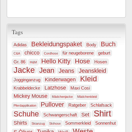
Tags
Bekleidungspaket
Buch
Adidas
Body
chicco
für neugeborene
geburt
C&A
Cordhose
Hello Kitty
Hose
Gr. 86
Hosen
H&M
Jacke
Jean
Jeans
Jeanskleid
Kleid
Kinderwagen
Jogginganzug
Latzhose
Krabbeldecke
Maxi Cosi
Mickey Mouse
Mädchenjacke
Mädchenkleid
Pullover
Ratgeber
Schlafsack
Pferdapplikation
Shirt
Schuhe
Set
Schwangerschaft
Shirts
Sommerkleid
Sonnenhut
Skianzug
Skihose
Weste
Tunika