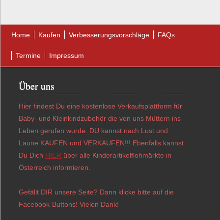
Home
Kaufen
Verbesserungsvorschläge
FAQs
Termine
Impressum
Über uns
Hier findest Du eine kostenlose Verkaufsplattform für
Baby- und Kleinkindzubehör die von uns Müttern ins
Leben gerufen wurde. DU kannst nach Lust und
Laune KAUFEN und VERKAUFEN!!! Ebenfalls kannst
Du Dich
HIER
über alle Kinderartikelflohmärkte in
Österreich informieren.
Gefällt DIR unsere Seite? Dann klicke bitte auf die
Facebook-Buttons! Vielen Dank!