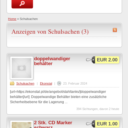
Home
»
Schulsachen
Anzeigen von Schulsachen (3)
doppelwandiger
EUR 2.00
behälter
Schulsachen
|
Ekonstal
|
23. Februar 2024
[url=https://ekonstal.pl/de/angebot/stahltanks/]doppelwandiger
behälter[/url]: Doppelwandige Behälter bieten eine zusätzliche
Sicherheitsebene für die Lagerung ...
394 Sichtungen, davon 2 heute
2 Stk. CD Marker
EUR 1.00
schwarz