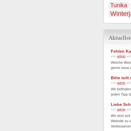
Tunika
Winter
Aktuells
Fehlen Ka
von
admin
auf
Welche Wunsc
gerne neue a
Bitte teil
von
admin
auf
Wir befinden
jeden Tipp d
Liebe Sch
von
admin
auf
Wir sind seit
Website zu v
Verbesserung