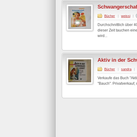
Schwangerschaf
Bücher
|
weissi
|
Durchschnittlich über 
dieser Zeit tauchen ei
wird...
Aktiv in der Sc
Bücher
|
sandra
|
Verkaufe das Buch "Akti
"Bauch". Privatverkauf,