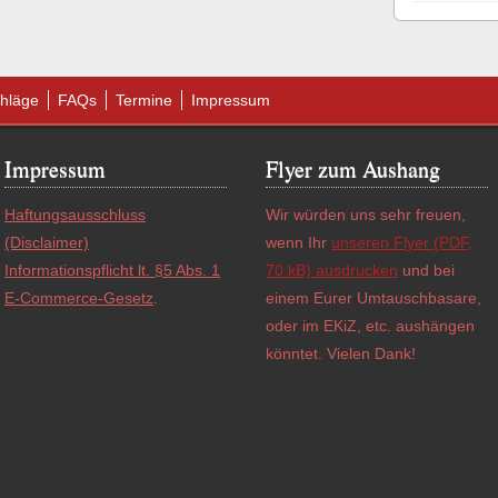
hläge
FAQs
Termine
Impressum
Impressum
Flyer zum Aushang
Haftungsausschluss
Wir würden uns sehr freuen,
(Disclaimer)
wenn Ihr
unseren Flyer (PDF,
Informationspflicht lt. §5 Abs. 1
70 kB) ausdrucken
und bei
E-Commerce-Gesetz
.
einem Eurer Umtauschbasare,
oder im EKiZ, etc. aushängen
könntet. Vielen Dank!