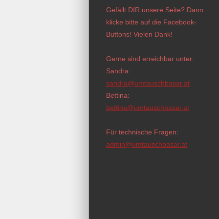
Gefällt DIR unsere Seite? Dann
klicke bitte auf die Facebook-
Buttons! Vielen Dank!
Gerne sind erreichbar unter:
Sandra:
sandra@umtauschbasar.at
Bettina:
bettina@umtauschbasar.at
Für technische Fragen:
admin@umtauschbasar.at