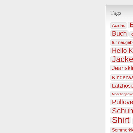
Tags
B
Adidas
Buch
für neugeb
Hello K
Jack
Jeanskl
Kinderw
Latzhos
Mädchenjacke
Pullove
Schu
Shirt
Sommerkl