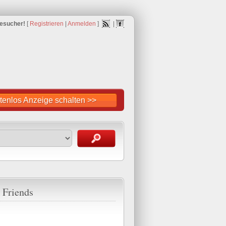
esucher!
[
Registrieren
|
Anmelden
]
|
tenlos Anzeige schalten >>
 Friends