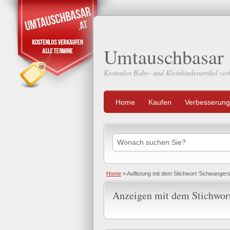
Umtauschbasar
Kostenlos Baby- und Kleinkinderartikel ver
Home
Kaufen
Verbesserung
Home
»
Auflistung mit dem Stichwort 'Schwangers
Anzeigen mit dem Stichwort