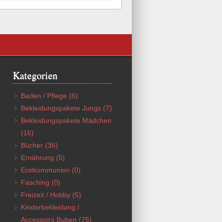
Kategorien
Baden / Pflege
(6)
Bekleidungspakete Jungs
(7)
Bekleidungspakete Mädchen
(16)
Bücher
(36)
Ernährung
(5)
Erstkommunion
(0)
Fasching
(0)
Freizeit / Hobby
(5)
Kinderbekleidung /
Accessoirs Buben
(75)