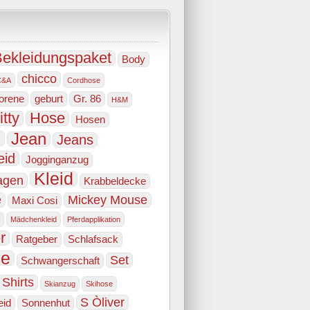
ekleidungspaket
Body
chicco
C&A
Cordhose
orene
geburt
Gr. 86
H&M
itty
Hose
Hosen
e
Jean
Jeans
eid
Jogginganzug
Kleid
agen
Krabbeldecke
e
Mickey Mouse
Maxi Cosi
Mädchenkleid
Pferdapplikation
r
Ratgeber
Schlafsack
he
Set
Schwangerschaft
Shirts
Skianzug
Skihose
S Òliver
eid
Sonnenhut