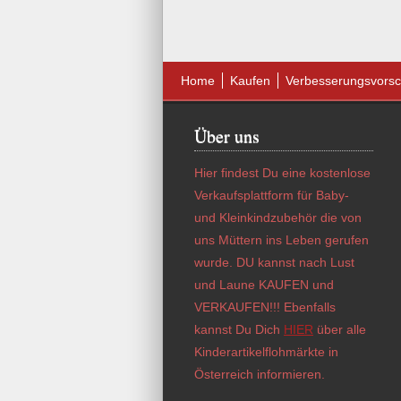
Home
Kaufen
Verbesserungsvorsc
Über uns
Hier findest Du eine kostenlose
Verkaufsplattform für Baby-
und Kleinkindzubehör die von
uns Müttern ins Leben gerufen
wurde. DU kannst nach Lust
und Laune KAUFEN und
VERKAUFEN!!! Ebenfalls
kannst Du Dich
HIER
über alle
Kinderartikelflohmärkte in
Österreich informieren.