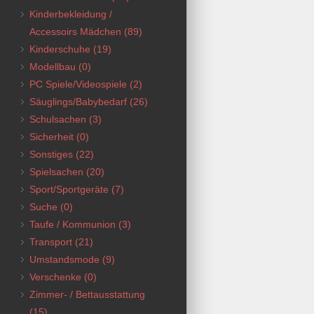
Kinderbekleidung /
Accessoirs Mädchen
(89)
Kinderschuhe
(19)
Modellbau
(0)
PC Spiele/Videospiele
(2)
Säuglings/Babybedarf
(26)
Schulsachen
(3)
Sicherheit
(0)
Sonstiges
(22)
Spielsachen
(20)
Sport/Sportgeräte
(7)
Suche
(0)
Taufe / Kommunion
(3)
Transport
(21)
Umstandsmode
(9)
Verschenke
(0)
Zimmer- / Bettausstattung
(15)