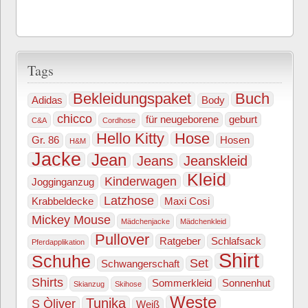
Tags
Bekleidungspaket
Buch
Adidas
Body
chicco
für neugeborene
geburt
C&A
Cordhose
Hello Kitty
Hose
Gr. 86
Hosen
H&M
Jacke
Jean
Jeans
Jeanskleid
Kleid
Kinderwagen
Jogginganzug
Latzhose
Krabbeldecke
Maxi Cosi
Mickey Mouse
Mädchenjacke
Mädchenkleid
Pullover
Ratgeber
Schlafsack
Pferdapplikation
Shirt
Schuhe
Set
Schwangerschaft
Shirts
Sommerkleid
Sonnenhut
Skianzug
Skihose
Weste
Tunika
S Òliver
Weiß