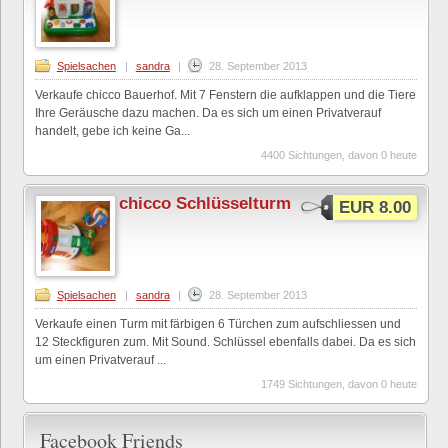
Spielsachen
|
sandra
|
28. September 2013
Verkaufe chicco Bauerhof. Mit 7 Fenstern die aufklappen und die Tiere
Ihre Geräusche dazu machen. Da es sich um einen Privatverauf
handelt, gebe ich keine Ga...
4400 Sichtungen, davon 0 heute
chicco Schlüsselturm
EUR 8.00
Spielsachen
|
sandra
|
28. September 2013
Verkaufe einen Turm mit färbigen 6 Türchen zum aufschliessen und
12 Steckfiguren zum. Mit Sound. Schlüssel ebenfalls dabei. Da es sich
um einen Privatverauf ...
1749 Sichtungen, davon 0 heute
Facebook Friends