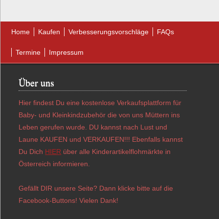
Home
Kaufen
Verbesserungsvorschläge
FAQs
Termine
Impressum
Über uns
Hier findest Du eine kostenlose Verkaufsplattform für
Baby- und Kleinkindzubehör die von uns Müttern ins
Leben gerufen wurde. DU kannst nach Lust und
Laune KAUFEN und VERKAUFEN!!! Ebenfalls kannst
Du Dich
HIER
über alle Kinderartikelflohmärkte in
Österreich informieren.
Gefällt DIR unsere Seite? Dann klicke bitte auf die
Facebook-Buttons! Vielen Dank!