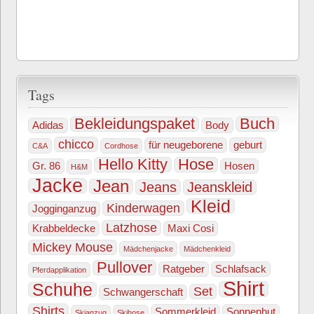
Tags
Bekleidungspaket
Buch
Adidas
Body
chicco
für neugeborene
geburt
C&A
Cordhose
Hello Kitty
Hose
Gr. 86
Hosen
H&M
Jacke
Jean
Jeans
Jeanskleid
Kleid
Kinderwagen
Jogginganzug
Latzhose
Krabbeldecke
Maxi Cosi
Mickey Mouse
Mädchenjacke
Mädchenkleid
Pullover
Ratgeber
Schlafsack
Pferdapplikation
Shirt
Schuhe
Set
Schwangerschaft
Shirts
Sommerkleid
Sonnenhut
Skianzug
Skihose