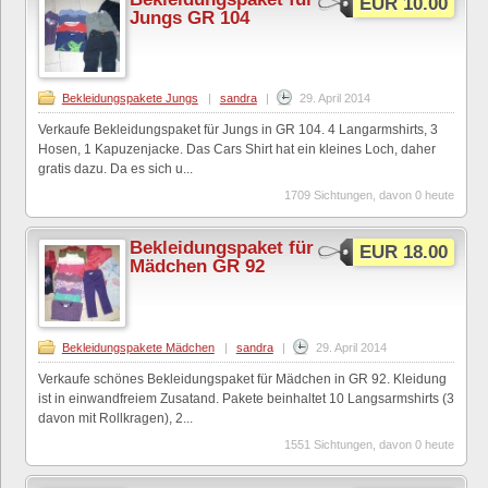
EUR 10.00
Jungs GR 104
Bekleidungspakete Jungs
|
sandra
|
29. April 2014
Verkaufe Bekleidungspaket für Jungs in GR 104. 4 Langarmshirts, 3
Hosen, 1 Kapuzenjacke. Das Cars Shirt hat ein kleines Loch, daher
gratis dazu. Da es sich u...
1709 Sichtungen, davon 0 heute
Bekleidungspaket für
EUR 18.00
Mädchen GR 92
Bekleidungspakete Mädchen
|
sandra
|
29. April 2014
Verkaufe schönes Bekleidungspaket für Mädchen in GR 92. Kleidung
ist in einwandfreiem Zusatand. Pakete beinhaltet 10 Langsarmshirts (3
davon mit Rollkragen), 2...
1551 Sichtungen, davon 0 heute