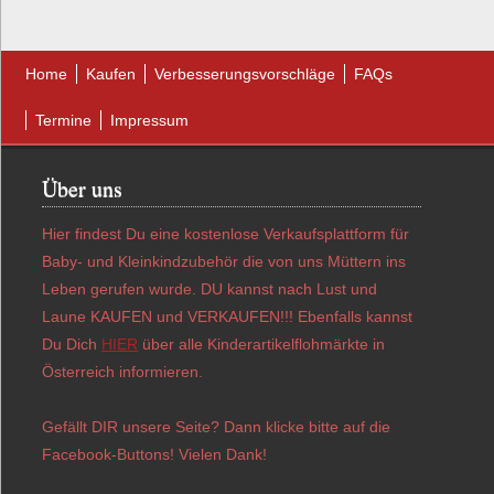
Home
Kaufen
Verbesserungsvorschläge
FAQs
Termine
Impressum
Über uns
Hier findest Du eine kostenlose Verkaufsplattform für
Baby- und Kleinkindzubehör die von uns Müttern ins
Leben gerufen wurde. DU kannst nach Lust und
Laune KAUFEN und VERKAUFEN!!! Ebenfalls kannst
Du Dich
HIER
über alle Kinderartikelflohmärkte in
Österreich informieren.
Gefällt DIR unsere Seite? Dann klicke bitte auf die
Facebook-Buttons! Vielen Dank!