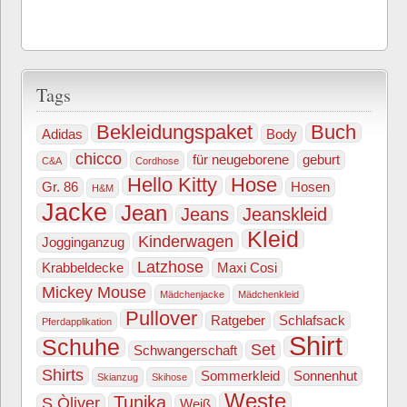
Tags
Bekleidungspaket
Buch
Adidas
Body
chicco
für neugeborene
geburt
C&A
Cordhose
Hello Kitty
Hose
Gr. 86
Hosen
H&M
Jacke
Jean
Jeans
Jeanskleid
Kleid
Kinderwagen
Jogginganzug
Latzhose
Krabbeldecke
Maxi Cosi
Mickey Mouse
Mädchenjacke
Mädchenkleid
Pullover
Ratgeber
Schlafsack
Pferdapplikation
Shirt
Schuhe
Set
Schwangerschaft
Shirts
Sommerkleid
Sonnenhut
Skianzug
Skihose
Weste
Tunika
S Òliver
Weiß