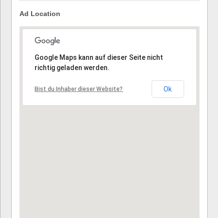
Ad Location
Tut uns leid, die Adresse konnte nicht gefunden werden.
Google Maps kann auf dieser Seite nicht
richtig geladen werden.
Ok
Bist du Inhaber dieser Website?