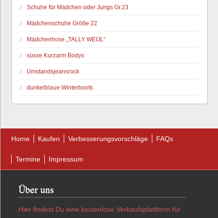
Schuhe für Mädchen oder Jungs Gr.23
Mädchenschuhe Größe 22
Mädchenhose „TALLY WEIJL“
süsse Kurzarm Bodys
Umstandsjeansrock
dunkelblaue Winterboots
Home
Kaufen
Verbesserungsvorschläge
FAQs
Termine
Impressum
Über uns
Hier findest Du eine kostenlose Verkaufsplattform für