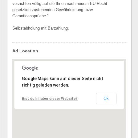
verzichten völlig auf die Ihnen nach neuem EU-Recht
gesetzlich zustehenden Gewährleistung- bzw.
Garantieansprüche.”
Selbstabholung mit Barzahlung.
Ad Location
Tut uns leid, die Adresse konnte nicht gefunden werden.
Google Maps kann auf dieser Seite nicht
richtig geladen werden.
Ok
Bist du Inhaber dieser Website?