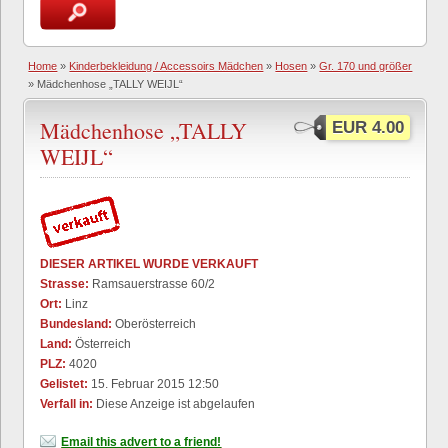
Home
»
Kinderbekleidung / Accessoirs Mädchen
»
Hosen
»
Gr. 170 und größer
» Mädchenhose „TALLY WEIJL“
Mädchenhose „TALLY
EUR 4.00
WEIJL“
DIESER ARTIKEL WURDE VERKAUFT
Strasse:
Ramsauerstrasse 60/2
Ort:
Linz
Bundesland:
Oberösterreich
Land:
Österreich
PLZ:
4020
Gelistet:
15. Februar 2015 12:50
Verfall in:
Diese Anzeige ist abgelaufen
Email this advert to a friend!