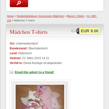
Home
»
Kinderbekleidung / Accessoirs Mädchen
»
Blusen / Shirts
»
Gr. 098 -
104
» Mädchen T-shirts
Mädchen T-shirts
EUR 9.00
Ort:
Unterweitersdorf
Bundesland:
Oberösterreich
Land:
Österreich
Gelistet:
23. März 2015 14:11
Verfall in:
Diese Anzeige ist abgelaufen
Email this advert to a friend!