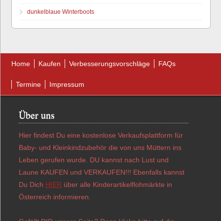
dunkelblaue Winterboots
Home
Kaufen
Verbesserungsvorschläge
FAQs
Termine
Impressum
Über uns
Hier findest Du eine kostenlose Verkaufsplattform für
Baby- und Kleinkindzubehör die von uns Müttern ins
Leben gerufen wurde. DU kannst nach Lust und
Laune KAUFEN und VERKAUFEN!!! Ebenfalls kannst
Du Dich
HIER
über alle Kinderartikelflohmärkte in
Österreich informieren.