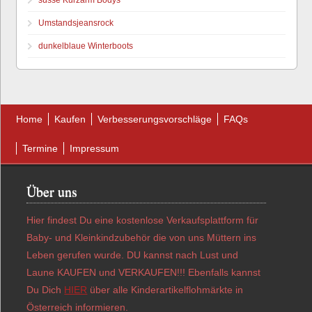
süsse Kurzarm Bodys
Umstandsjeansrock
dunkelblaue Winterboots
Home
Kaufen
Verbesserungsvorschläge
FAQs
Termine
Impressum
Über uns
Hier findest Du eine kostenlose Verkaufsplattform für
Baby- und Kleinkindzubehör die von uns Müttern ins
Leben gerufen wurde. DU kannst nach Lust und
Laune KAUFEN und VERKAUFEN!!! Ebenfalls kannst
Du Dich
HIER
über alle Kinderartikelflohmärkte in
Österreich informieren.