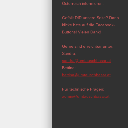
Österreich informieren.
Gefällt DIR unsere Seite? Dann
klicke bitte auf die Facebook-
Buttons! Vielen Dank!
Gerne sind erreichbar unter:
Sandra:
sandra@umtauschbasar.at
Bettina:
bettina@umtauschbasar.at
Für technische Fragen:
admin@umtauschbasar.at