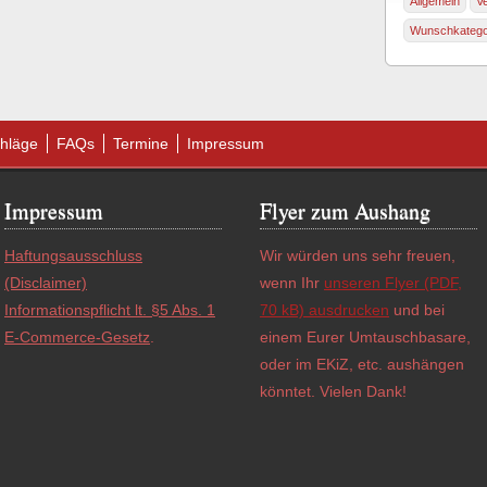
Allgemein
V
Wunschkatego
hläge
FAQs
Termine
Impressum
Impressum
Flyer zum Aushang
Haftungsausschluss
Wir würden uns sehr freuen,
(Disclaimer)
wenn Ihr
unseren Flyer (PDF,
Informationspflicht lt. §5 Abs. 1
70 kB) ausdrucken
und bei
E-Commerce-Gesetz
.
einem Eurer Umtauschbasare,
oder im EKiZ, etc. aushängen
könntet. Vielen Dank!