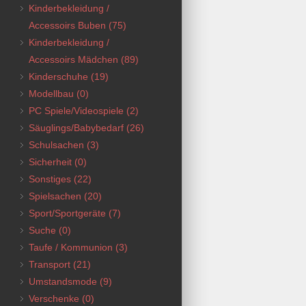
Kinderbekleidung /
Accessoirs Buben
(75)
Kinderbekleidung /
Accessoirs Mädchen
(89)
Kinderschuhe
(19)
Modellbau
(0)
PC Spiele/Videospiele
(2)
Säuglings/Babybedarf
(26)
Schulsachen
(3)
Sicherheit
(0)
Sonstiges
(22)
Spielsachen
(20)
Sport/Sportgeräte
(7)
Suche
(0)
Taufe / Kommunion
(3)
Transport
(21)
Umstandsmode
(9)
Verschenke
(0)