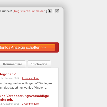
esucher!
[
Registrieren
|
Anmelden
]
|
tenlos Anzeige schalten >>
Kommentare
Stichworte
tegorien?
 17. Januar 2014 -
4 Kommentare
hkategorie hättet Ihr gerne? Wir legen
n, das dauert nur wenige Minuten...
lt uns Verbesserungsvorschläge
che mit.
 2. Oktober 2013 -
2 Kommentare