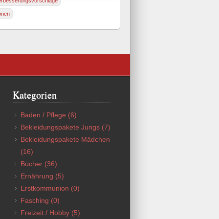
erbesserungsvorschläge
rien
Kategorien
Baden / Pflege
(6)
Bekleidungspakete Jungs
(7)
Bekleidungspakete Mädchen
(16)
Bücher
(36)
Ernährung
(5)
Erstkommunion
(0)
Fasching
(0)
Freizeit / Hobby
(5)