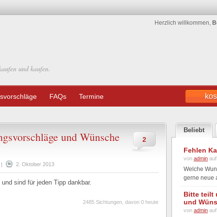
Herzlich willkommen,
B
kaufen und kaufen.
kos
svorschläge
FAQs
Termine
Beliebt
rungsvorschläge und Wünsche
2
Fehlen Ka
von
admin
auf
|
2. Oktober 2013
Welche Wunsc
gerne neue a
 und sind für jeden Tipp dankbar.
Bitte tei
und Wüns
2485 Sichtungen, davon 0 heute
von
admin
auf